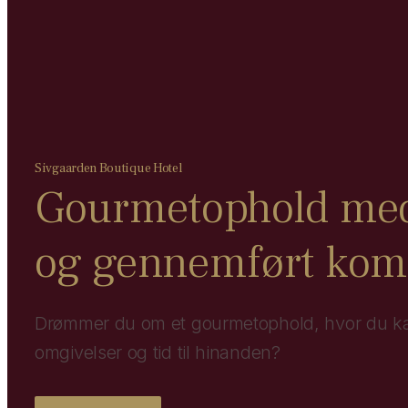
Sivgaarden Boutique Hotel
Gourmetophold med
og gennemført kom
Drømmer du om et gourmetophold, hvor du ka
omgivelser og tid til hinanden?