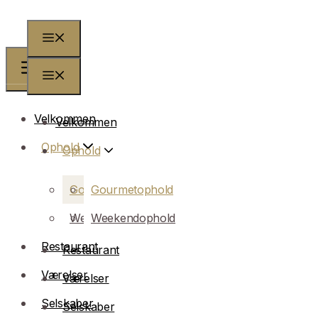
Velkommen
Velkommen
Ophold
Ophold
Gourmetophold
Gourmetophold
Weekendophold
Weekendophold
Restaurant
Restaurant
Værelser
Værelser
Selskaber
Selskaber