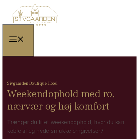
Sivgaarden Boutique Hotel
Weekendophold med ro,
nærvær og høj komfort
Trænger du til et weekendophold, hvor du kan
koble af og nyde smukke omgivelser?