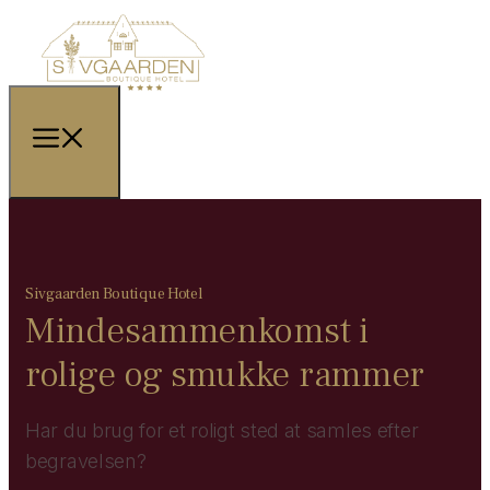
Sivgaarden Boutique Hotel
Mindesammenkomst i
rolige og smukke rammer
Har du brug for et roligt sted at samles efter
begravelsen?